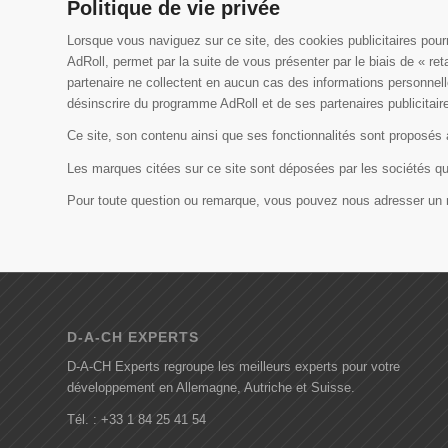
Politique de vie privée
Lorsque vous naviguez sur ce site, des cookies publicitaires pour
AdRoll, permet par la suite de vous présenter par le biais de « re
partenaire ne collectent en aucun cas des informations personnell
désinscrire du programme AdRoll et de ses partenaires publicitair
Ce site, son contenu ainsi que ses fonctionnalités sont proposés a
Les marques citées sur ce site sont déposées par les sociétés qui
Pour toute question ou remarque, vous pouvez nous adresser un
D-A-CH EXPERTS
D-A-CH Experts regroupe les meilleurs experts pour votre
développement en Allemagne, Autriche et Suisse.
Tél. : +33 1 84 25 41 54